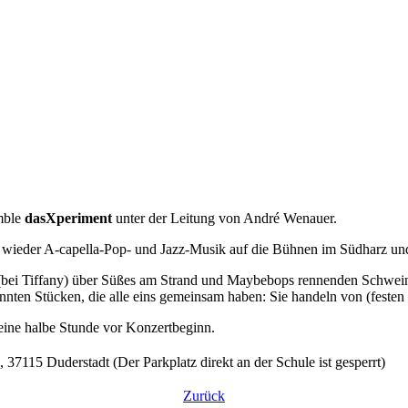
emble
dasXperiment
unter der Leitung von André Wenauer.
wieder A-capella-Pop- und Jazz-Musik auf die Bühnen im Südharz und
ck (bei Tiffany) über Süßes am Strand und Maybebops rennenden Schw
en Stücken, die alle eins gemeinsam haben: Sie handeln von (festen u
t eine halbe Stunde vor Konzertbeginn.
37115 Duderstadt (Der Parkplatz direkt an der Schule ist gesperrt)
Zurück