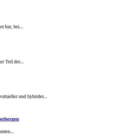
 hat, bei...
 Teil der...
rtueller und hybrider...
herbergen
mten...