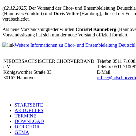
(02.12.2025)
Der Vorstand der Chor- und Ensembleleitung Deutschla
(Hannover/Frankfurt) und
Doris Vetter
(Hamburg), die seit der Fusi
verabschiedet.
Als neue Vorstandsmitglieder wurden
Christel Kanneberg
(Hannove
Vorstandssitzung hat sich nun der neue Vorstand offiziell formiert.
Weitere Informationen zu Chor- und Ensembleleitung Deutsch
NIEDERSÄCHSISCHER CHORVERBAND
Telefon 0511 71008
e.V.
Telefax 0511 71008
Königsworther Straße 33
E-Mail
30167 Hannover
office@ndschorverb
STARTSEITE
AKTUELLES
TERMINE
DOWNLOAD
DER CHOR
GEMA